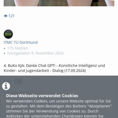
121
121
views
ITMC TU Dortmund
175 Medien
hochgeladen 8. November 2024
4. BuKo KJA: Danke Chat GPT! - Künstliche Intelligenz und
Kinder- und Jugendarbeit - Dialog (17.09.2024)
Tags:
kja
Kategorien:
Mediathek
Diese Webseite verwendet Cookies
Wir verwenden Cookies, um unsere Website optimal für Sie
zu gestalten. Mit dem Bestätigen des Buttons "Akzeptieren"
stimmen Sie der Verwendung von Cookies zu. Durch
Anklicken der untenstehenden Checkboxen können Sie